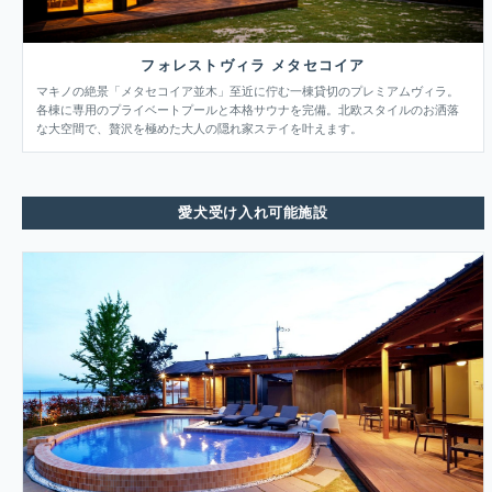
フォレストヴィラ メタセコイア
マキノの絶景「メタセコイア並木」至近に佇む一棟貸切のプレミアムヴィラ。
各棟に専用のプライベートプールと本格サウナを完備。北欧スタイルのお洒落
な大空間で、贅沢を極めた大人の隠れ家ステイを叶えます。
愛犬受け入れ可能施設