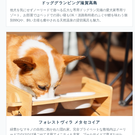
ドッググランピング滋賀高島
他犬を気にせずノーリードで遊べる広大な専用ドッグラン完備の愛犬家専用リ
ゾート。お部屋ではベッドでの添い寝もOK！淡路島特産のふぐや鱧を味わう個
別BBQや、飼い主様も癒やされる天然温泉の貸切風呂も魅力。
フォレストヴィラ メタセコイア
緑豊かなマキノの自然に抱かれた隠れ家。完全プライベートな敷地内はノーリ
ードでのびのび過ごせて犬用アメニティも充実。プールサイドで寛ぎながら、