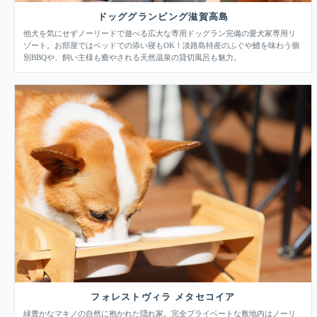
ドッググランピング滋賀高島
他犬を気にせずノーリードで遊べる広大な専用ドッグラン完備の愛犬家専用リ
ゾート。お部屋ではベッドでの添い寝もOK！淡路島特産のふぐや鱧を味わう個
別BBQや、飼い主様も癒やされる天然温泉の貸切風呂も魅力。
フォレストヴィラ メタセコイア
緑豊かなマキノの自然に抱かれた隠れ家。完全プライベートな敷地内はノーリ