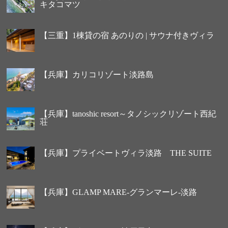
キタコマツ
【三重】1棟貸の宿 あのりの | サウナ付きヴィラ
【兵庫】カリコリゾート淡路島
【兵庫】tanoshic resort～タノシックリゾート西紀
荘
【兵庫】プライベートヴィラ淡路 THE SUITE
【兵庫】GLAMP MARE-グランマーレ-淡路