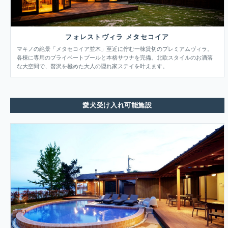
フォレストヴィラ メタセコイア
マキノの絶景「メタセコイア並木」至近に佇む一棟貸切のプレミアムヴィラ。
各棟に専用のプライベートプールと本格サウナを完備。北欧スタイルのお洒落
な大空間で、贅沢を極めた大人の隠れ家ステイを叶えます。
愛犬受け入れ可能施設