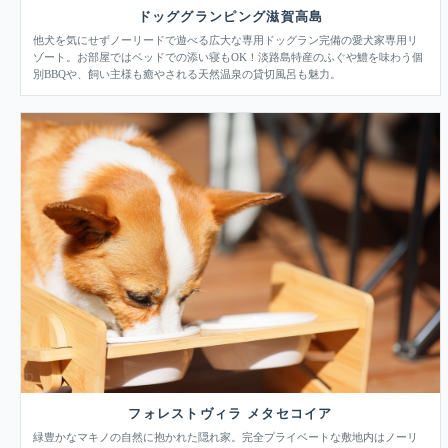
ドッググランピング滋賀高島
他犬を気にせずノーリードで遊べる広大な専用ドッグラン完備の愛犬家専用リ
ゾート。お部屋ではベッドでの添い寝もOK！淡路島特産のふぐや鱧を味わう個
別BBQや、飼い主様も癒やされる天然温泉の貸切風呂も魅力。
フォレストヴィラ メタセコイア
緑豊かなマキノの自然に抱かれた隠れ家。完全プライベートな敷地内はノーリ