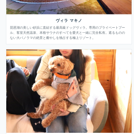
ヴィラ マキノ
琵琶湖の美しい砂浜に直結する最高級ドッグヴィラ。専用のプライベートプー
ル、客室天然温泉、本格サウナのすべてを愛犬と一緒に完全私有。遮るものの
ない大パノラマの絶景と癒やしを独占する極上リゾート。