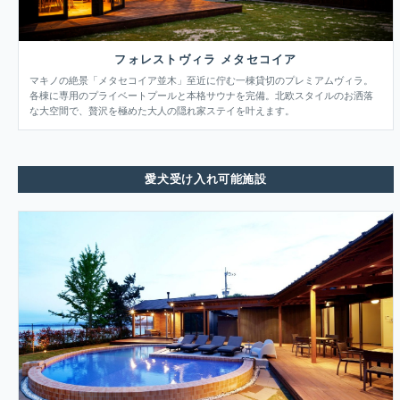
フォレストヴィラ メタセコイア
マキノの絶景「メタセコイア並木」至近に佇む一棟貸切のプレミアムヴィラ。
各棟に専用のプライベートプールと本格サウナを完備。北欧スタイルのお洒落
な大空間で、贅沢を極めた大人の隠れ家ステイを叶えます。
愛犬受け入れ可能施設