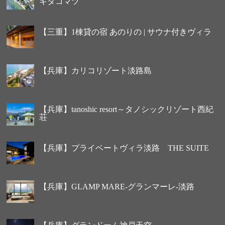
キタコマツ
【三重】1棟貸の宿 あのりの | サウナ付きヴィラ
【兵庫】カリコリゾート淡路島
【兵庫】tanoshic resort～タノシックリゾート西紀
荘
【兵庫】プライベートヴィラ淡路 THE SUITE
【兵庫】GLAMP MARE-グランマーレ-淡路